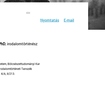
Nyomtatás
E-mail
 PhD
, irodalomtörténész
etem, Bölcsészettudományi Kar
dalomtörténeti Tanszék
/A, II/213.