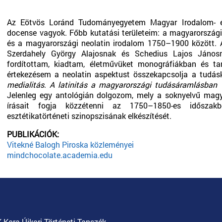
Az Eötvös Loránd Tudományegyetem Magyar Irodalom- és
docense vagyok. Főbb kutatási területeim: a magyarországi 
és a magyarországi neolatin irodalom 1750–1900 között. A 
Szerdahely György Alajosnak és Schedius Lajos Jánosn
fordítottam, kiadtam, életművüket monográfiákban és ta
értekezésem a neolatin aspektust összekapcsolja a tudáskö
medialitás
.
A latinitás a magyarországi tudásáramlásban
Jelenleg egy antológián dolgozom, mely a soknyelvű magya
írásait fogja közzétenni az 1750–1850-es időszakb
esztétikatörténeti szinopszisának elkészítését.
PUBLIKÁCIÓK:
Vitekné Balogh Piroska közleményei
mindchocolate.academia.edu
Kora Újkori Történeti Tanszék.