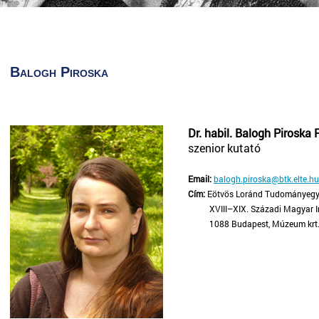
Balogh Piroska
Dr. habil. Balogh Piroska
szenior kutató
Email:
balogh.piroska@btk.elte.hu
Cím:
Eötvös Loránd Tudományegy
XVIII–XIX. Századi Magyar Iro
1088 Budapest, Múzeum krt. 4