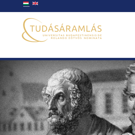
Ön itt van:
Főlap
Munkatársak
Balogh Piroska